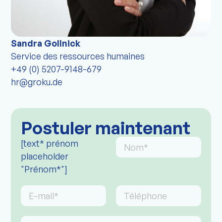
entreprise ? Dans ce cas, envoyez tout
simplement votre candidature directement via le
bouton Candidats ou de manière spontanée par
Sandra Gollnick
e-mail à l’adresse
hr@groku.de.
Nous attendons
Service des ressources humaines
votre candidature avec impatience !
+49 (0) 5207-9148-679
hr@groku.de
Postuler maintenant
[text* prénom
placeholder
"Prénom*"]